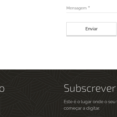
Mensagem
Enviar
o
Subscrever
Este é o lugar onde o seu
começar a digitar.