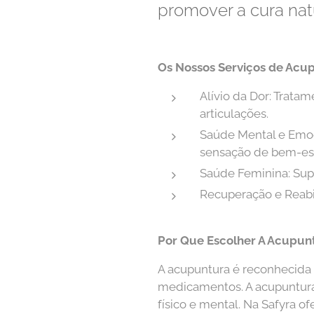
promover a cura natur
Os Nossos Serviços de Acu
Alívio da Dor: Tratam
articulações.
Saúde Mental e Emoc
sensação de bem-est
Saúde Feminina: Sup
Recuperação e Reabil
Por Que Escolher A Acupun
A acupuntura é reconhecida
medicamentos. A acupuntura
físico e mental. Na Safyra 